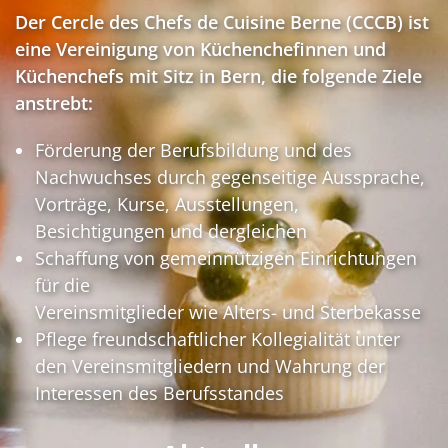
Der Cercle des Chefs de Cuisine Berne (CCCB) ist
eine Vereinigung von Küchenchefinnen und
Küchenchefs mit Sitz in Bern, die folgende Ziele
anstrebt:
Förderung der Berufsbildung und des
Nachwuchses durch gegenseitige Aussprache,
Vorträge, Kurse, Ausstellungen,
Besichtigungen und dergleichen
Schaffung von gemeinnützigen Einrichtungen
für die
Vereinsmitglieder wie Alters- und Sterbekasse
Pflege freundschaftlicher Kollegialität unter
den Vereinsmitgliedern und Wahrung der
Interessen des Berufsstandes